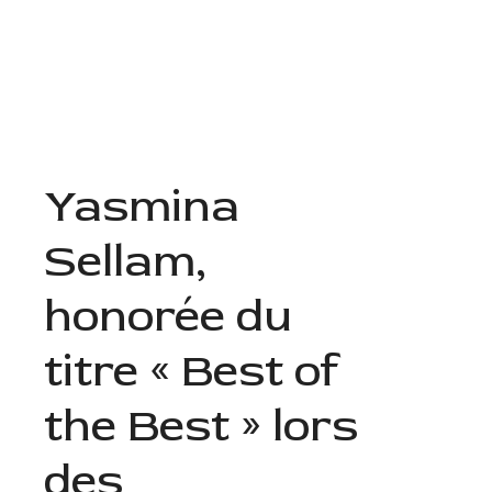
Aller
au
Menu
contenu
Yasmina
Sellam,
honorée du
titre « Best of
the Best » lors
des