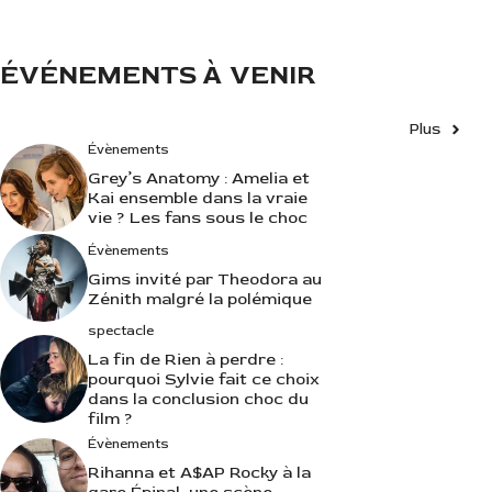
e
s
ÉVÉNEMENTS À VENIR
Plus
Évènements
Grey’s Anatomy : Amelia et
Kai ensemble dans la vraie
vie ? Les fans sous le choc
Évènements
Gims invité par Theodora au
Zénith malgré la polémique
spectacle
La fin de Rien à perdre :
pourquoi Sylvie fait ce choix
dans la conclusion choc du
film ?
Évènements
Rihanna et A$AP Rocky à la