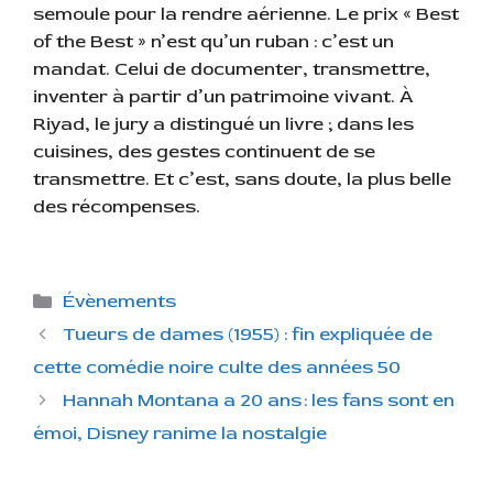
semoule pour la rendre aérienne. Le prix « Best
of the Best » n’est qu’un ruban : c’est un
mandat. Celui de documenter, transmettre,
inventer à partir d’un patrimoine vivant. À
Riyad, le jury a distingué un livre ; dans les
cuisines, des gestes continuent de se
transmettre. Et c’est, sans doute, la plus belle
des récompenses.
C
Évènements
a
Tueurs de dames (1955) : fin expliquée de
t
cette comédie noire culte des années 50
é
Hannah Montana a 20 ans : les fans sont en
g
émoi, Disney ranime la nostalgie
o
r
i