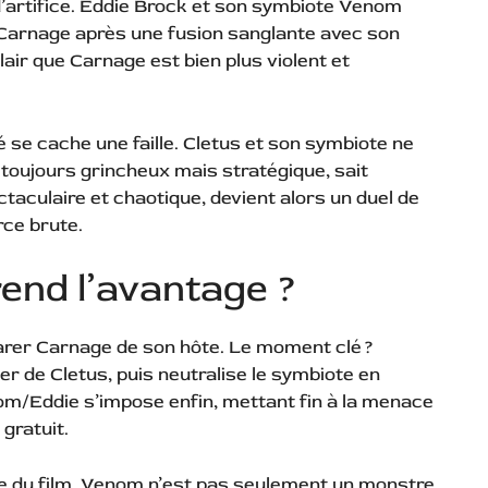
u d’artifice. Eddie Brock et son symbiote Venom
 Carnage après une fusion sanglante avec son
lair que Carnage est bien plus violent et
 se cache une faille. Cletus et son symbiote ne
toujours grincheux mais stratégique, sait
ctaculaire et chaotique, devient alors un duel de
rce brute.
nd l’avantage ?
parer Carnage de son hôte. Le moment clé ?
 de Cletus, puis neutralise le symbiote en
m/Eddie s’impose enfin, mettant fin à la menace
gratuit.
 du film. Venom n’est pas seulement un monstre,