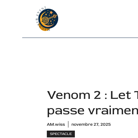
Aller
au
contenu
Venom 2 : Let 
passe vraiment
AM.wiss
novembre 27, 2025
SPECTACLE