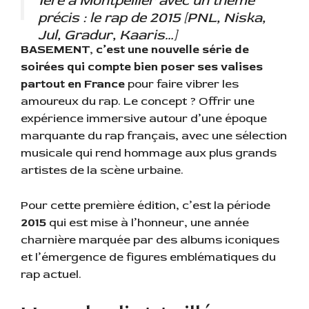
1ère à Montpellier avec un thème
précis : le rap de 2015 [PNL, Niska,
Jul, Gradur, Kaaris…]
BASEMENT, c’est une nouvelle série de
soirées qui compte bien poser ses valises
🗓️ 5 Avril 2025
partout en France
pour faire vibrer les
🕰️ 22h-04h
amoureux du rap. Le concept ? Offrir une
📍Montpellier
expérience immersive autour d’une époque
marquante du rap français, avec une sélection
🎫 Billetterie :
musicale qui rend hommage aux plus grands
https://t.co/bLSVKnvITQ
artistes de la scène urbaine.
pic.twitter.com/n6H1lwy56U
Pour cette première édition, c’est la période
2015
qui est mise à l’honneur, une année
— RAPLUME (@raplume)
March 16,
charnière marquée par des albums iconiques
2025
et l’émergence de figures emblématiques du
rap actuel.