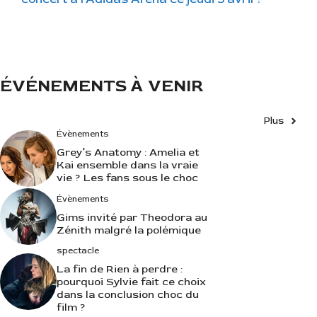
o
r
i
e
s
ÉVÉNEMENTS À VENIR
Plus
Évènements
Grey’s Anatomy : Amelia et
Kai ensemble dans la vraie
vie ? Les fans sous le choc
Évènements
Gims invité par Theodora au
Zénith malgré la polémique
spectacle
La fin de Rien à perdre :
pourquoi Sylvie fait ce choix
dans la conclusion choc du
film ?