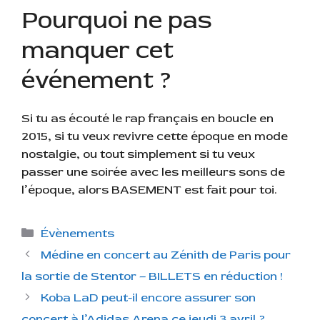
Pourquoi ne pas
manquer cet
événement ?
Si tu as écouté le rap français en boucle en
2015, si tu veux revivre cette époque en mode
nostalgie, ou tout simplement si tu veux
passer une soirée avec les meilleurs sons de
l’époque, alors BASEMENT est fait pour toi.
C
Évènements
a
Médine en concert au Zénith de Paris pour
t
la sortie de Stentor – BILLETS en réduction !
é
Koba LaD peut-il encore assurer son
g
concert à l’Adidas Arena ce jeudi 3 avril ?