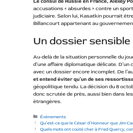
Le consul de Russie en France, Alexey Pop
accusations « absurdes » contre un sporti
judiciaire. Selon lui, Kasatkin pourrait 
Billancourt appartenant au gouvernement 
Un dossier sensible
Au-delà de la situation personnelle du jou
d’une affaire diplomatique délicate. D’un 
avec un dossier encore incomplet. De l’a
et entend éviter qu’un de ses ressortiss
géopolitique tendu. La décision du 8 octob
donc scrutée de près, aussi bien dans les
étrangères.
Catégories
Évènements
Qu’est-ce que le César d’Honneur que Jim Car
Quels mots ont coûté cher à Fred Quercy, co