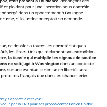
ov, était présent à l’audience
, dénonçant des
f et plaidant pour une libération sous contrôle
être hébergé dans un appartement à Boulogne-
russe, si la justice acceptait sa demande.
eur, ce dossier a toutes les caractéristiques
côté, les États-Unis qui réclament son extradition
utre,
la Russie qui multiplie les signaux de soutien
ants ne soit jugé à Washington
dans un contexte
re, sur une éventuelle remise en liberté, sera
 prétoires français que dans les chancelleries
rey s’apprête à recevoir ?
nvoqué par la LNR pour ses propos contre Fabien Galthié ?