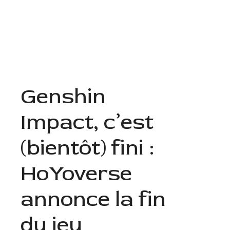
Aller
au
Menu
contenu
Genshin
Impact, c’est
(bientôt) fini :
HoYoverse
annonce la fin
du jeu