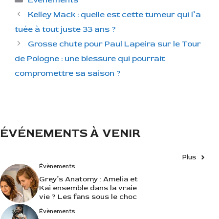
a
Kelley Mack : quelle est cette tumeur qui l’a
t
tuée à tout juste 33 ans ?
é
Grosse chute pour Paul Lapeira sur le Tour
g
de Pologne : une blessure qui pourrait
o
r
compromettre sa saison ?
i
e
s
ÉVÉNEMENTS À VENIR
Plus
Évènements
Grey’s Anatomy : Amelia et
Kai ensemble dans la vraie
vie ? Les fans sous le choc
Évènements