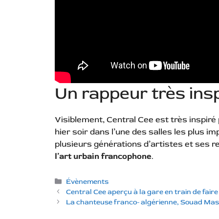
Un rappeur très ins
Visiblement, Central Cee est très inspiré p
hier soir dans l’une des salles les plus i
plusieurs générations d’artistes et ses r
l’art urbain francophone
.
Catégories
Évènements
Central Cee aperçu à la gare en train de fair
La chanteuse franco- algérienne, Souad Mass