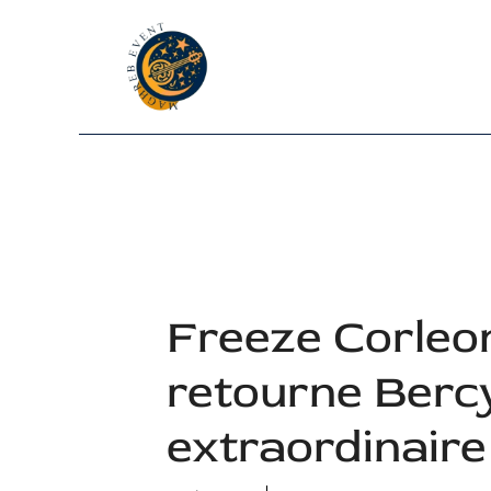
Aller
au
contenu
Freeze Corleon
retourne Berc
extraordinaire