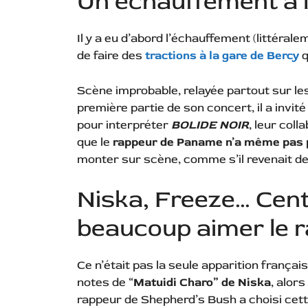
Un échauffement à l
Il y a eu d’abord l’échauffement (littérale
de faire des
tractions à la gare de Bercy
q
Scène improbable, relayée partout sur l
première partie de son concert, il a invi
pour interpréter
BOLIDE NOIR
, leur coll
que le
rappeur de Paname n’a même pas pr
monter sur scène, comme s’il revenait de 
Niska, Freeze… Cen
beaucoup aimer le r
Ce n’était pas la seule apparition françai
notes de “
Matuidi Charo” de Niska
, alor
rappeur de Shepherd’s Bush a choisi cet