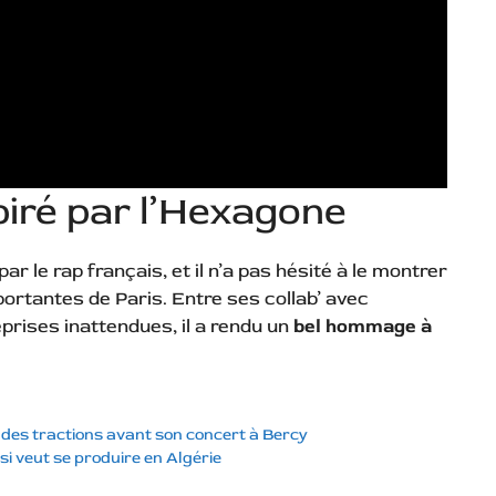
piré par l’Hexagone
ar le rap français, et il n’a pas hésité à le montrer
mportantes de Paris. Entre ses collab’ avec
eprises inattendues, il a rendu un
bel hommage à
e des tractions avant son concert à Bercy
i veut se produire en Algérie