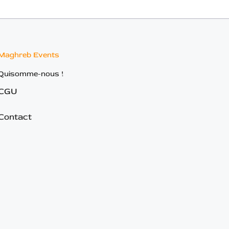
Maghreb Events
Quisomme-nous !
CGU
Contact