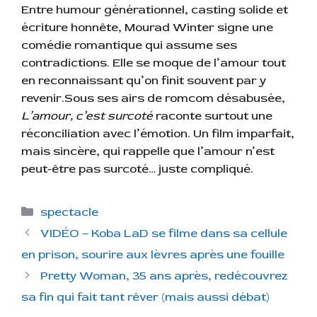
Entre humour générationnel, casting solide et
écriture honnête, Mourad Winter signe une
comédie romantique qui assume ses
contradictions. Elle se moque de l’amour tout
en reconnaissant qu’on finit souvent par y
revenir.Sous ses airs de romcom désabusée,
L’amour, c’est surcoté
raconte surtout une
réconciliation avec l’émotion. Un film imparfait,
mais sincère, qui rappelle que l’amour n’est
peut-être pas surcoté… juste compliqué.
C
spectacle
a
VIDÉO – Koba LaD se filme dans sa cellule
t
en prison, sourire aux lèvres après une fouille
é
Pretty Woman, 35 ans après, redécouvrez
g
sa fin qui fait tant rêver (mais aussi débat)
o
r