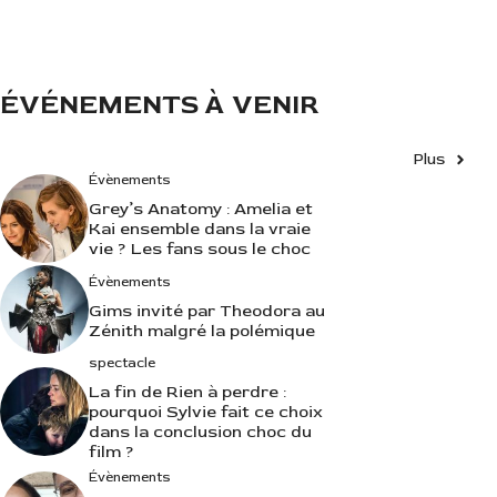
i
e
s
ÉVÉNEMENTS À VENIR
Plus
Évènements
Grey’s Anatomy : Amelia et
Kai ensemble dans la vraie
vie ? Les fans sous le choc
Évènements
Gims invité par Theodora au
Zénith malgré la polémique
spectacle
La fin de Rien à perdre :
pourquoi Sylvie fait ce choix
dans la conclusion choc du
film ?
Évènements