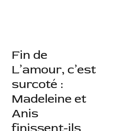
Aller
au
Menu
contenu
Fin de
L’amour, c’est
surcoté :
Madeleine et
Anis
finissent-ils