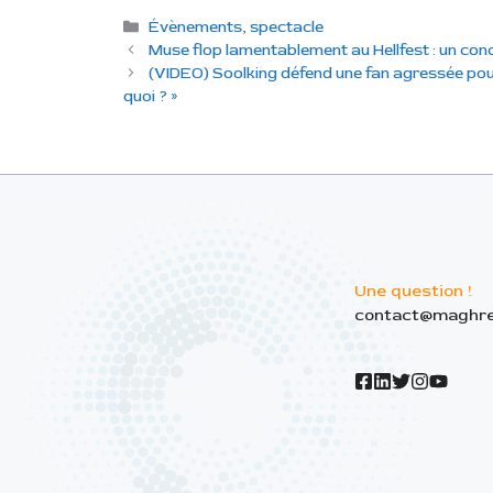
C
Évènements
,
spectacle
a
Muse flop lamentablement au Hellfest : un conc
t
(VIDEO) Soolking défend une fan agressée pour 
é
quoi ? »
g
o
r
i
e
s
Une question !
contact@maghre