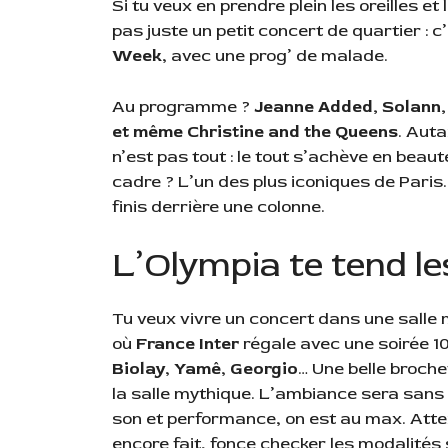
Si tu veux en prendre plein les oreilles et
pas juste un petit concert de quartier : c
Week
, avec une prog’ de malade.
Au programme ?
Jeanne Added, Solann, 
et même Christine and the Queens
. Auta
n’est pas tout : le tout s’achève en beau
cadre ? L’un des plus iconiques de Paris. 
finis derrière une colonne.
L’Olympia te tend le
Tu veux vivre un concert dans une salle 
où
France Inter
régale avec une soirée 1
Biolay
,
Yamê
,
Georgio
… Une belle broche
la salle mythique. L’ambiance sera sans 
son et performance, on est au max. Attent
encore fait, fonce checker les modalités s