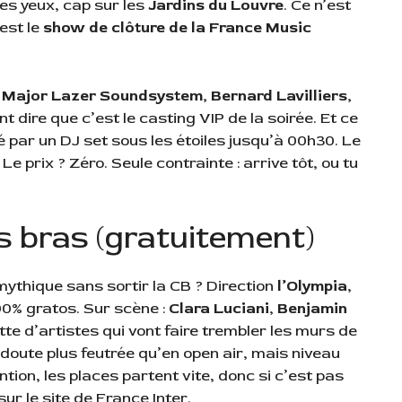
 les yeux, cap sur les
Jardins du Louvre
. Ce n’est
’est le
show de clôture de la France Music
Major Lazer Soundsystem, Bernard Lavilliers,
nt dire que c’est le casting VIP de la soirée. Et ce
té par un DJ set sous les étoiles jusqu’à 00h30. Le
Le prix ? Zéro. Seule contrainte : arrive tôt, ou tu
s bras (gratuitement)
mythique sans sortir la CB ? Direction
l’Olympia
,
00% gratos. Sur scène :
Clara Luciani
,
Benjamin
tte d’artistes qui vont faire trembler les murs de
doute plus feutrée qu’en open air, mais niveau
ion, les places partent vite, donc si c’est pas
ur le site de France Inter.