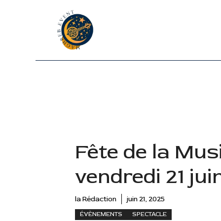
Aller
au
contenu
Fête de la Musi
vendredi 21 jui
la Rédaction
juin 21, 2025
ÉVÈNEMENTS
SPECTACLE