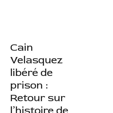
Aller
au
Menu
contenu
Cain
Velasquez
libéré de
prison :
Retour sur
l’histoire de