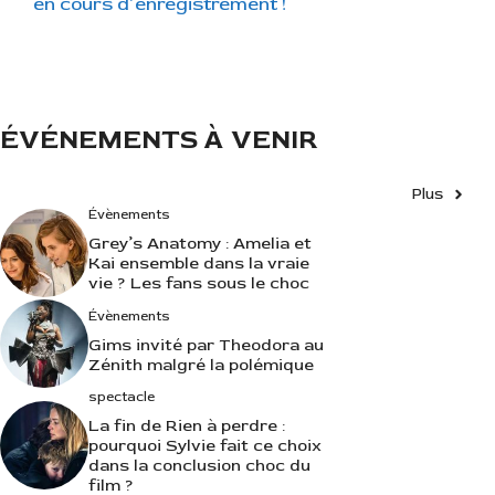
en cours d’enregistrement !
o
r
i
e
s
ÉVÉNEMENTS À VENIR
Plus
Évènements
Grey’s Anatomy : Amelia et
Kai ensemble dans la vraie
vie ? Les fans sous le choc
Évènements
Gims invité par Theodora au
Zénith malgré la polémique
spectacle
La fin de Rien à perdre :
pourquoi Sylvie fait ce choix
dans la conclusion choc du
film ?