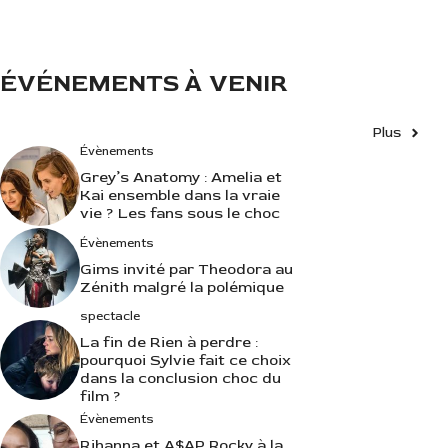
i
e
s
ÉVÉNEMENTS À VENIR
Plus
Évènements
Grey’s Anatomy : Amelia et
Kai ensemble dans la vraie
vie ? Les fans sous le choc
Évènements
Gims invité par Theodora au
Zénith malgré la polémique
spectacle
La fin de Rien à perdre :
pourquoi Sylvie fait ce choix
dans la conclusion choc du
film ?
Évènements
Rihanna et A$AP Rocky à la