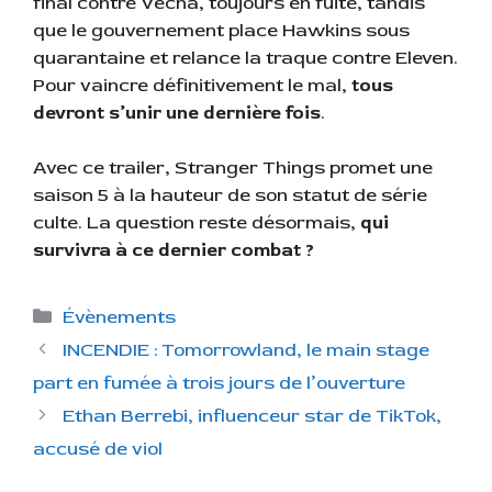
final contre Vecna, toujours en fuite, tandis
que le gouvernement place Hawkins sous
quarantaine et relance la traque contre Eleven.
Pour vaincre définitivement le mal,
tous
devront s’unir une dernière fois
.
Avec ce trailer, Stranger Things promet une
saison 5 à la hauteur de son statut de série
culte. La question reste désormais,
qui
survivra à ce dernier combat ?
C
Évènements
a
INCENDIE : Tomorrowland, le main stage
t
part en fumée à trois jours de l’ouverture
é
Ethan Berrebi, influenceur star de TikTok,
g
accusé de viol
o
r