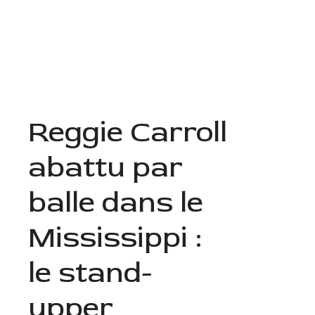
Aller
au
Menu
contenu
Reggie Carroll
abattu par
balle dans le
Mississippi :
le stand-
upper