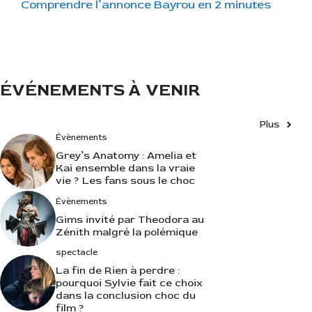
Comprendre l’annonce Bayrou en 2 minutes
o
r
i
e
s
ÉVÉNEMENTS À VENIR
Plus
Évènements
Grey’s Anatomy : Amelia et
Kai ensemble dans la vraie
vie ? Les fans sous le choc
Évènements
Gims invité par Theodora au
Zénith malgré la polémique
spectacle
La fin de Rien à perdre :
pourquoi Sylvie fait ce choix
dans la conclusion choc du
film ?