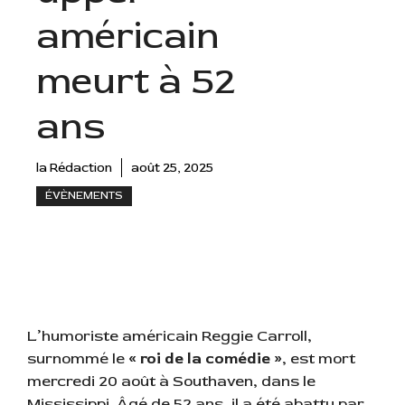
américain
meurt à 52
ans
la Rédaction
août 25, 2025
ÉVÈNEMENTS
L’humoriste américain Reggie Carroll,
surnommé le
« roi de la comédie »
, est mort
mercredi 20 août à Southaven, dans le
Mississippi. Âgé de 52 ans, il a été abattu par