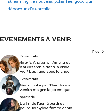
r
streaming : le nouveau polar feel good qui
i
débarque d’Australie
e
s
ÉVÉNEMENTS À VENIR
Plus
Évènements
Grey’s Anatomy : Amelia et
Kai ensemble dans la vraie
vie ? Les fans sous le choc
Évènements
Gims invité par Theodora au
Zénith malgré la polémique
spectacle
La fin de Rien à perdre :
pourquoi Sylvie fait ce choix