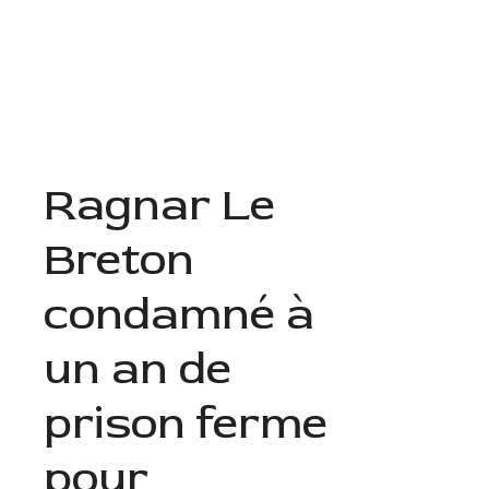
Aller
au
Menu
contenu
Ragnar Le
Breton
condamné à
un an de
prison ferme
pour