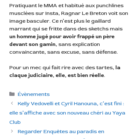
Pratiquant le MMA et habitué aux punchlines
musclées sur Insta, Ragnar Le Breton voit son
image basculer. Ce n’est plus le gaillard
marrant qui se fritte dans des sketchs mais
un homme jugé pour avoir frappé un père
devant son gamin
, sans explication
convaincante, sans excuse, sans défense.
Pour un mec qui fait rire avec des tartes,
la
claque judiciaire, elle, est bien réelle
.
C
Évènements
a
Kelly Vedovelli et Cyril Hanouna, c’est fini :
t
elle s’affiche avec son nouveau chéri au Yaya
é
Club
g
Regarder Enquêtes au paradis en
o