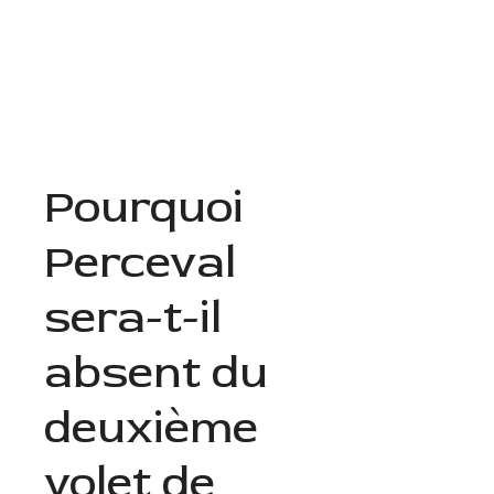
Aller
au
Menu
contenu
Pourquoi
Perceval
sera-t-il
absent du
deuxième
volet de