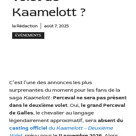
Kaamelott ?
la Rédaction
août 7, 2025
ÉVÈNEMENTS
C’est l’une des annonces les plus
surprenantes du moment pour les fans de la
saga
Kaamelott
:
Perceval ne sera pas présent
dans le deuxième volet
. Oui,
le grand Perceval
de Galles
, le chevalier au langage
légendairement approximatif, sera
absent du
casting officiel
du
Kaamelott – Deuxième
Volet
, prévu pour le
11 novembre 2026
. Alors