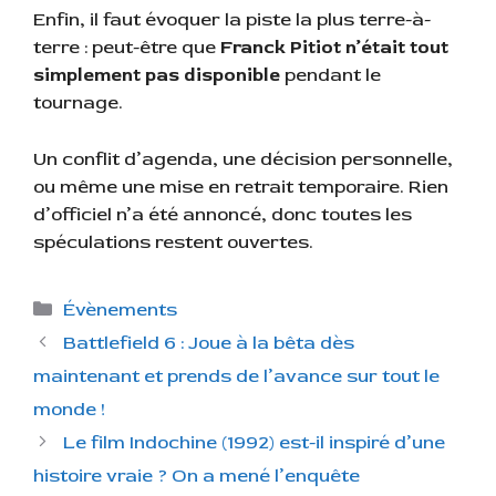
Enfin, il faut évoquer la piste la plus terre-à-
terre : peut-être que
Franck Pitiot n’était tout
simplement pas disponible
pendant le
tournage.
Un conflit d’agenda, une décision personnelle,
ou même une mise en retrait temporaire. Rien
d’officiel n’a été annoncé, donc toutes les
spéculations restent ouvertes.
C
Évènements
a
Battlefield 6 : Joue à la bêta dès
t
maintenant et prends de l’avance sur tout le
é
monde !
g
Le film Indochine (1992) est-il inspiré d’une
o
r
histoire vraie ? On a mené l’enquête