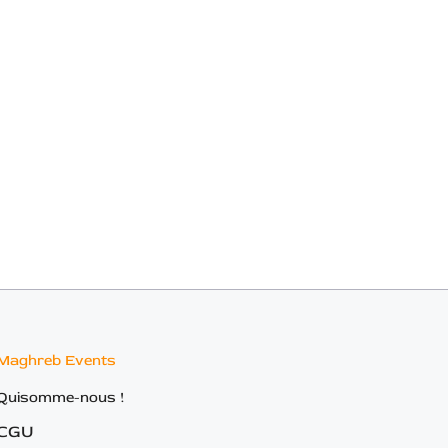
Maghreb Events
Quisomme-nous !
CGU