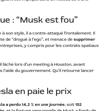
e : “Musk est fou”
à son style, il a contre-attaqué frontalement. Il
raite de “drogué à l’ego”, et menace de
supprimer
ntreprises, y compris pour les contrats spatiaux
-il lâché lors d’un meeting à Houston, avant
ans l’aide du gouvernement. Qu’il retourne lancer
sla en paie le prix
la a perdu 14,2 % en une journée
, soit
152
lés
, et la fortune personnelle de Musk a fondu de