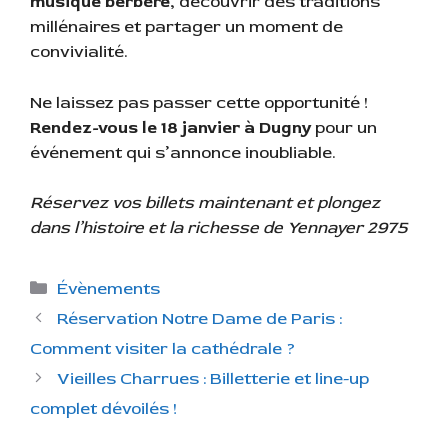
musique berbère
, découvrir des traditions
millénaires et partager un moment de
convivialité.
Ne laissez pas passer cette opportunité !
Rendez-vous le 18 janvier à Dugny
pour un
événement qui s’annonce inoubliable.
Réservez vos billets maintenant et plongez
dans l’histoire et la richesse de Yennayer 2975
C
Évènements
a
Réservation Notre Dame de Paris :
t
Comment visiter la cathédrale ?
é
Vieilles Charrues : Billetterie et line-up
g
complet dévoilés !
o
r