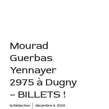
Aller
au
Menu
contenu
Mourad
Guerbas
Yennayer
2975 à Dugny
– BILLETS !
la Rédaction
décembre 4, 2024