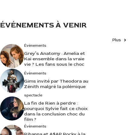
i
e
s
ÉVÉNEMENTS À VENIR
Plus
Évènements
Grey’s Anatomy : Amelia et
Kai ensemble dans la vraie
vie ? Les fans sous le choc
Évènements
Gims invité par Theodora au
Zénith malgré la polémique
spectacle
La fin de Rien à perdre :
pourquoi Sylvie fait ce choix
dans la conclusion choc du
film ?
Évènements
Rihanna et A$AP Rocky à la