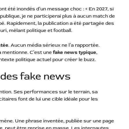
ont été inondés d’un message choc : « En 2027, si
publique, je ne participerai plus à aucun match de
pé. Rapidement, la publication a été partagée des
ri, mêlant politique et football.
ntée
. Aucun média sérieux ne l’a rapportée.
la mentionne. C’est une
fake news typique
,
ntexte politique actuel pour créer le buzz.
e des fake news
ntion. Ses performances sur le terrain, sa
taires font de lui une cible idéale pour les
mène. Une phrase inventée, publiée sur une page
, peut être reprise en masse. Les internautes