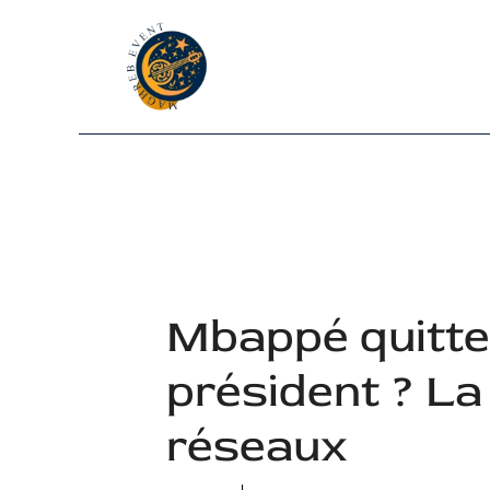
Aller
au
contenu
Mbappé quitter
président ? La
réseaux