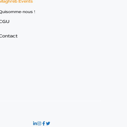
Maghreb Events
Quisomme-nous !
CGU
Contact