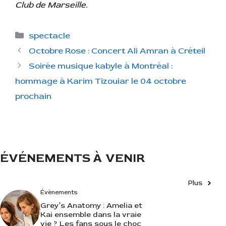
Club de Marseille.
C
spectacle
a
Octobre Rose : Concert Ali Amran à Créteil
t
Soirée musique kabyle à Montréal :
é
hommage à Karim Tizouiar le 04 octobre
g
prochain
o
r
i
e
s
ÉVÉNEMENTS À VENIR
Plus
Évènements
Grey’s Anatomy : Amelia et
Kai ensemble dans la vraie
vie ? Les fans sous le choc