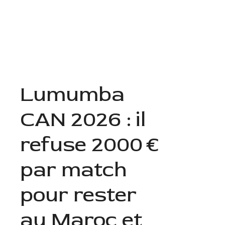
Aller
au
Menu
contenu
Lumumba
CAN 2026 : il
refuse 2000 €
par match
pour rester
au Maroc et