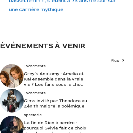
basket féminin, s’éteint à 73 ans : retour sur
i
une carrière mythique
e
s
ÉVÉNEMENTS À VENIR
Plus
Évènements
Grey’s Anatomy : Amelia et
Kai ensemble dans la vraie
vie ? Les fans sous le choc
Évènements
Gims invité par Theodora au
Zénith malgré la polémique
spectacle
La fin de Rien à perdre :
pourquoi Sylvie fait ce choix