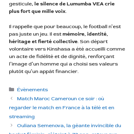
gesticule,
le silence de Lumumba VEA crie
plus fort que mille voix
.
Il rappelle que pour beaucoup, le football n’est
pas juste un jeu. Il est
mémoire, identité,
héritage et fierté collective
. Son départ
volontaire vers Kinshasa a été accueilli comme
un acte de fidélité et de dignité, renforçant
l’image d’un homme qui a choisi ses valeurs
plutôt qu’un appât financier.
C
Évènements
a
Match Maroc Cameroun ce soir : où
t
regarder le match en France à la télé et en
é
streaming
g
Ouliana Semenova, la géante invincible du
o
r