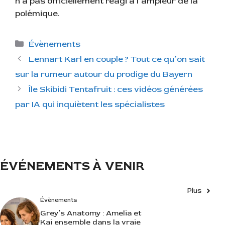
n’a pas officiellement réagi à l’ampleur de la
polémique.
C
Évènements
a
Lennart Karl en couple ? Tout ce qu’on sait
t
sur la rumeur autour du prodige du Bayern
é
Île Skibidi Tentafruit : ces vidéos générées
g
par IA qui inquiètent les spécialistes
o
r
i
e
s
ÉVÉNEMENTS À VENIR
Plus
Évènements
Grey’s Anatomy : Amelia et
Kai ensemble dans la vraie