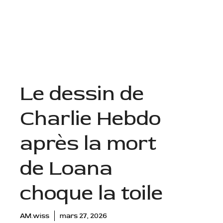
Aller
au
Menu
contenu
Le dessin de
Charlie Hebdo
après la mort
de Loana
choque la toile
AM.wiss
mars 27, 2026