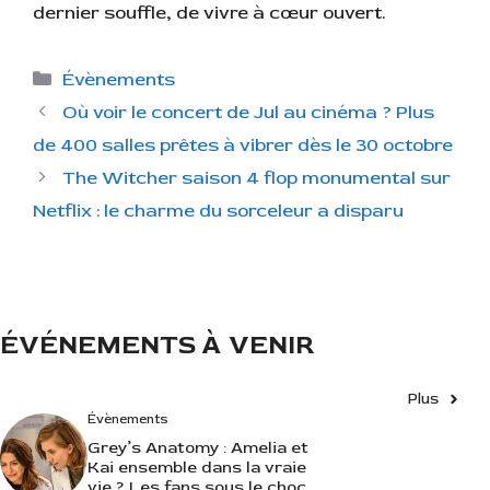
dernier souffle, de vivre à cœur ouvert.
C
Évènements
a
Où voir le concert de Jul au cinéma ? Plus
t
de 400 salles prêtes à vibrer dès le 30 octobre
é
The Witcher saison 4 flop monumental sur
g
Netflix : le charme du sorceleur a disparu
o
r
i
e
s
ÉVÉNEMENTS À VENIR
Plus
Évènements
Grey’s Anatomy : Amelia et
Kai ensemble dans la vraie
vie ? Les fans sous le choc