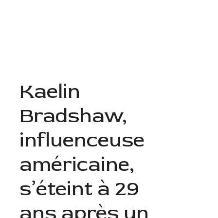
Aller
au
Menu
contenu
Kaelin
Bradshaw,
influenceuse
américaine,
s’éteint à 29
ans après un