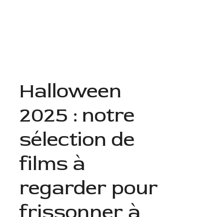
Aller
au
Menu
contenu
Halloween
2025 : notre
sélection de
films à
regarder pour
frissonner à