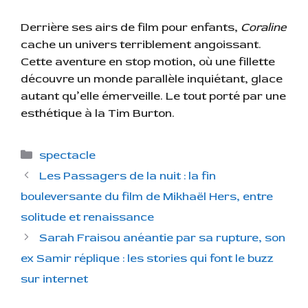
Derrière ses airs de film pour enfants,
Coraline
cache un univers terriblement angoissant.
Cette aventure en stop motion, où une fillette
découvre un monde parallèle inquiétant, glace
autant qu’elle émerveille. Le tout porté par une
esthétique à la Tim Burton.
C
spectacle
a
Les Passagers de la nuit : la fin
t
bouleversante du film de Mikhaël Hers, entre
é
solitude et renaissance
g
Sarah Fraisou anéantie par sa rupture, son
o
r
ex Samir réplique : les stories qui font le buzz
i
sur internet
e
s