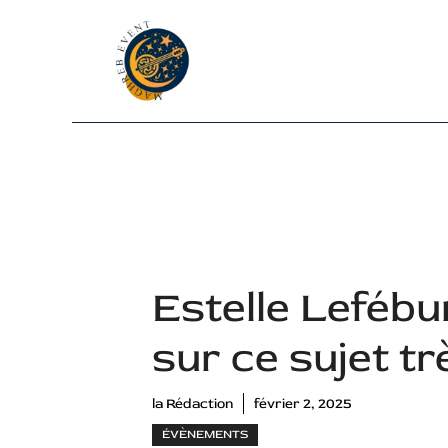
Aller
au
contenu
Estelle Lefébur
sur ce sujet t
la Rédaction
février 2, 2025
ÉVÈNEMENTS