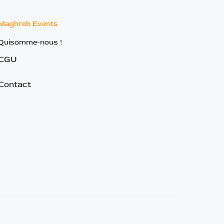
Maghreb Events
Quisomme-nous !
CGU
Contact