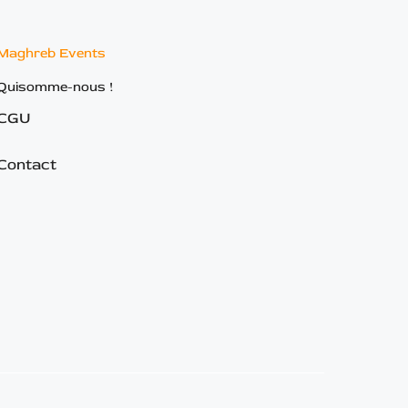
Maghreb Events
Quisomme-nous !
CGU
Contact