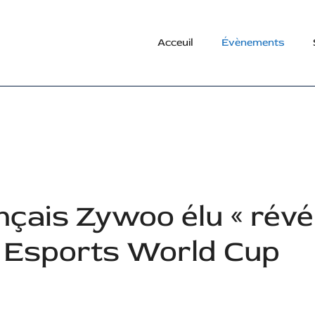
Acceuil
Évènements
nçais Zywoo élu « révél
a Esports World Cup