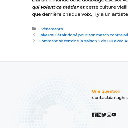
qui volent ce métier
et cette culture viei
que derrière chaque voix, il y a un artist
C
Évènements
a
Jake Paul était dopé pour son match contre Mi
t
Comment se termine la saison 5 de HPI avec A
é
g
o
r
i
e
s
Une question !
contact@maghre