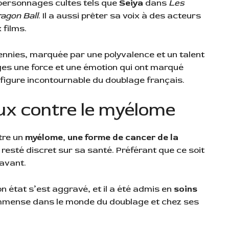
 personnages cultes tels que
Seiya
dans
Les
agon Ball
. Il a aussi prêter sa voix à des acteurs
films.
ennies, marquée par une polyvalence et un talent
ges une force et une émotion qui ont marqué
e figure incontournable du doublage français.
x contre le myélome
tre un
myélome, une forme de cancer de la
t resté discret sur sa santé. Préférant que ce soit
 avant.
 état s’est aggravé, et il a été admis en
soins
e immense dans le monde du doublage et chez ses