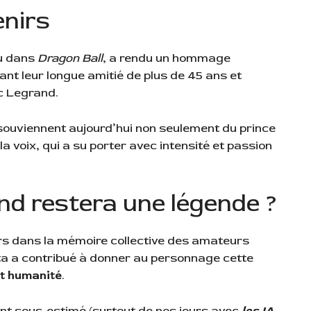
nirs
ku dans
Dragon Ball
, a rendu un hommage
ant leur longue amitié de plus de 45 ans et
ic Legrand.
souviennent aujourd’hui non seulement du prince
 voix, qui a su porter avec intensité et passion
nd restera une légende ?
rs dans la mémoire collective des amateurs
ta a contribué à donner au personnage cette
et humanité
.
nt sous-estimé (surtout de nos jours avec
les IA