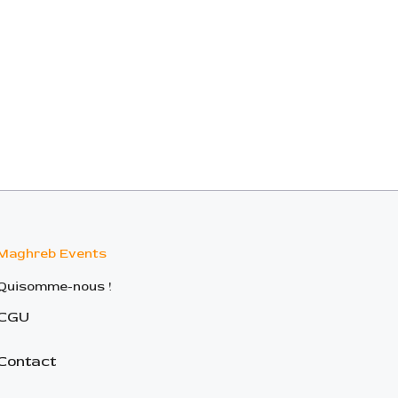
Maghreb Events
Quisomme-nous !
CGU
Contact