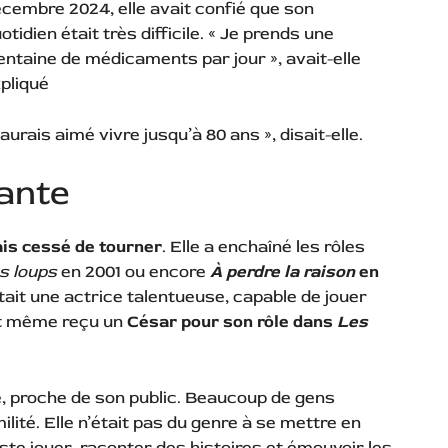
cembre 2024, elle avait confié que son
otidien était très difficile. « Je prends une
entaine de médicaments par jour », avait-elle
pliqué
aurais aimé vivre jusqu’à 80 ans », disait-elle.
ante
is cessé de tourner
. Elle a enchaîné les rôles
s loups
en 2001 ou encore
À perdre la raison
en
 était une actrice talentueuse, capable de jouer
ait même reçu un
César pour son rôle dans
Les
, proche de son public. Beaucoup de gens
ilité. Elle n’était pas du genre à se mettre en
uste jouer, raconter des histoires et émouvoir les