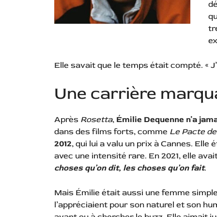
dé
qu
tr
ex
Elle savait que le temps était compté. « J’
Une carrière marqu
Après
Rosetta
,
Émilie Dequenne n’a jama
dans des films forts, comme
Le Pacte de
2012
, qui lui a valu un prix à Cannes. Elle
avec une intensité rare. En 2021, elle av
choses qu’on dit, les choses qu’on fait
.
Mais Émilie était aussi une femme simple
l’appréciaient pour son naturel et son hum
avant ou à chercher le buzz. Elle aimait j