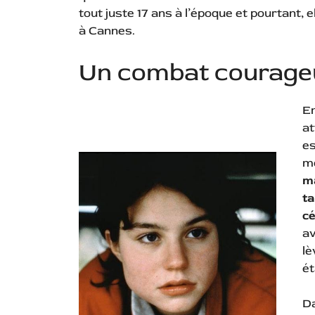
tout juste 17 ans à l’époque et pourtant, e
à Cannes.
Un combat courageu
En
at
es
mo
ma
ta
cé
av
lè
ét
Da