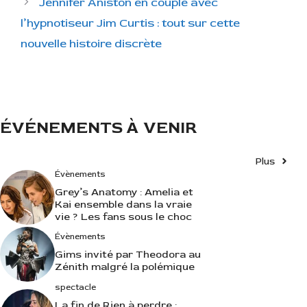
Jennifer Aniston en couple avec
g
l’hypnotiseur Jim Curtis : tout sur cette
o
r
nouvelle histoire discrète
i
e
s
ÉVÉNEMENTS À VENIR
Plus
Évènements
Grey’s Anatomy : Amelia et
Kai ensemble dans la vraie
vie ? Les fans sous le choc
Évènements
Gims invité par Theodora au
Zénith malgré la polémique
spectacle
La fin de Rien à perdre :