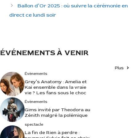
é
Ballon d’Or 2025 : où suivre la cérémonie en
g
direct ce lundi soir
o
r
i
e
s
ÉVÉNEMENTS À VENIR
Plus
Évènements
Grey’s Anatomy : Amelia et
Kai ensemble dans la vraie
vie ? Les fans sous le choc
Évènements
Gims invité par Theodora au
Zénith malgré la polémique
spectacle
La fin de Rien à perdre :