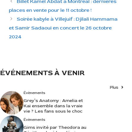
Billet Kamel Abdat à Montréal : dernières
t
places en vente pour le 11 octobre !
é
Soirée kabyle à Villejuif : Djilali Hammama
g
et Samir Sadaoui en concert le 26 octobre
o
r
2024
i
e
s
ÉVÉNEMENTS À VENIR
Plus
Évènements
Grey’s Anatomy : Amelia et
Kai ensemble dans la vraie
vie ? Les fans sous le choc
Évènements
Gims invité par Theodora au